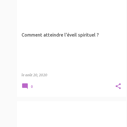
ATTEINDRE L'ÉVEIL SPIRITUEL
FLAMME JUMELLE
+
LA SPIRITUALITÉ
Comment atteindre l'éveil spirituel ?
le
août 20, 2020
0
ÉVEIL ET SYNCHRONICITÉ
FLAMME JUMELLE
LA NUMÉROLOGIE
LA SPIRITUALITÉ
+