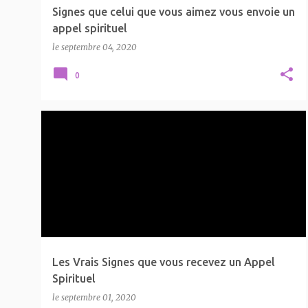
Signes que celui que vous aimez vous envoie un
appel spirituel
le
septembre 04, 2020
0
FLAMME JUMELLE
LA SPIRITUALITÉ
+
LES VRAIS SIGNES QUE VOUS RECEVEZ UN APPEL SPIRITUEL
Les Vrais Signes que vous recevez un Appel
Spirituel
le
septembre 01, 2020