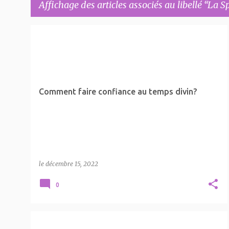
Affichage des articles associés au libellé
La Sp
A
LA SPIRITUALITÉ
TEMPS DIVIN
r
t
i
Comment faire confiance au temps divin?
c
l
e
s
le
décembre 15, 2022
0
APPEL SPIRITUEL NUMÉRIQUE ENTRE LES AMOUREUX