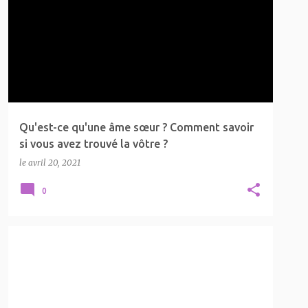
Qu'est-ce qu'une âme sœur ? Comment savoir
si vous avez trouvé la vôtre ?
le
avril 20, 2021
0
DANGER D'APPEL SPIRITUEL
FLAMME JUMELLE
+
LA SPIRITUALITÉ