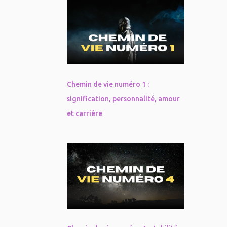
Chemin de vie numéro 1 :
signification, personnalité, amour
et carrière