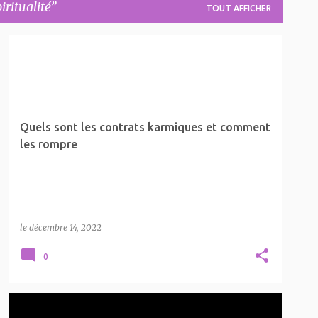
iritualité
TOUT AFFICHER
LA SPIRITUALITÉ
LES CONTRATS KARMIQUES
Quels sont les contrats karmiques et comment
les rompre
le
décembre 14, 2022
0
ÂMES SŒURS
FLAMME JUMELLE
LA SPIRITUALITÉ