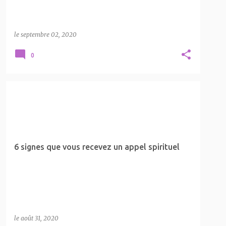
le
septembre 02, 2020
0
6 SIGNES QUE VOUS RECEVEZ UN APPEL SPIRITUEL
FLAMME JUMELLE
LA SPIRITUALITÉ
+
6 signes que vous recevez un appel spirituel
le
août 31, 2020