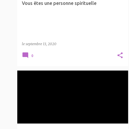
Vous êtes une personne spirituelle
le
septembre 13, 2020
0
FLAMME JUMELLE
LA SPIRITUALITÉ
+
SIGNES QUE CELUI QUE VOUS AIMEZ VOUS ENVOIE UN APPEL SPIRITUEL