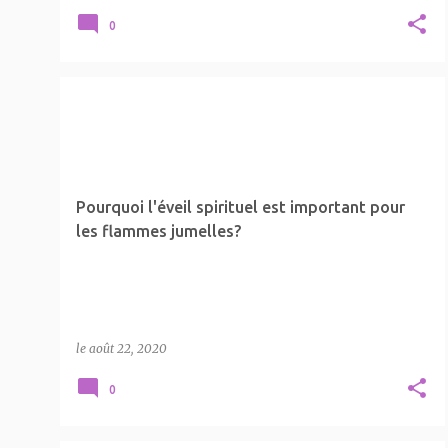
0
EVEIL SPIRITUEL
FLAMME JUMELLE
FLAMMES JUMELLES
LA SPIRITUALITÉ
+
Pourquoi l'éveil spirituel est important pour
les flammes jumelles?
le
août 22, 2020
0