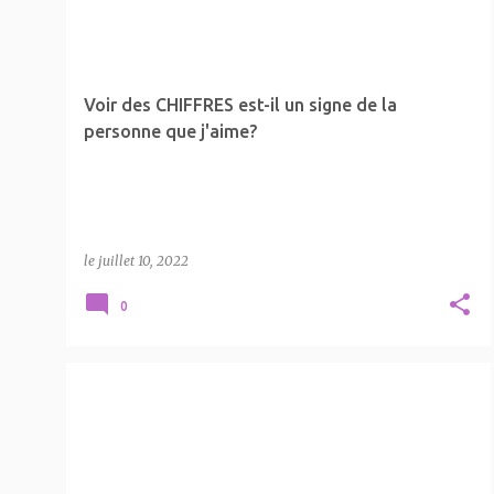
FLAMME JUMELLE
LA SPIRITUALITÉ
+
Voir des CHIFFRES est-il un signe de la
personne que j'aime?
le
juillet 10, 2022
0
FLAMME JUMELLE
LA SPIRITUALITÉ
+
UNE PERSONNE SPIRITUELLE