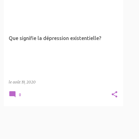
DÉPRESSION EXISTENTIELLE
ÉVEIL
FLAMME JUMELLE
LA SPIRITUALITÉ
+
Que signifie la dépression existentielle?
le
août 19, 2020
0