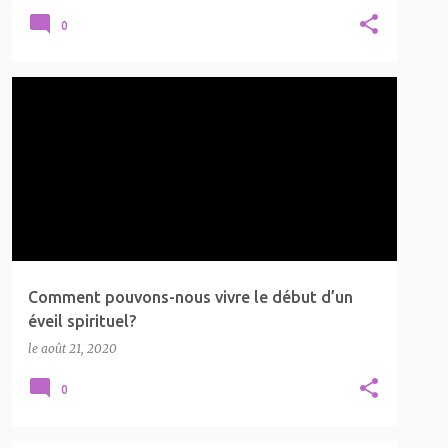
0
EVEIL SPIRITUEL
FLAMME JUMELLE
LA SPIRITUALITÉ
Comment pouvons-nous vivre le début d’un
éveil spirituel?
le
août 21, 2020
0